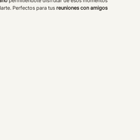
ano
permitiéndote disfrutar de esos momentos
darte. Perfectos para tus
reuniones con amigos