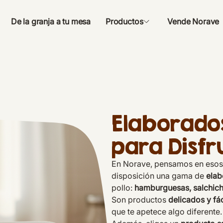
De la granja a tu mesa
Productos
Vende Norave
Elaborados
para Disfr
En Norave, pensamos en esos
disposición una gama de
elab
pollo:
hamburguesas, salchic
Son productos
delicados y fá
que te apetece algo diferente.