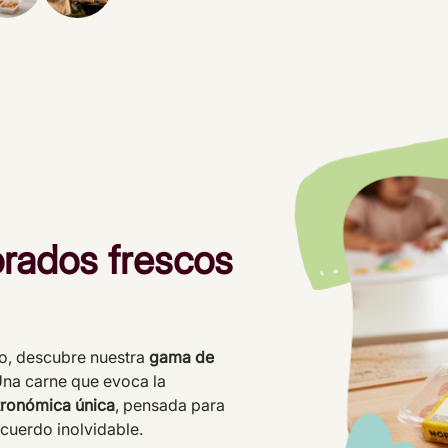
orados frescos
so, descubre nuestra
gama de
na carne que evoca la
tronómica única
, pensada para
ecuerdo inolvidable.